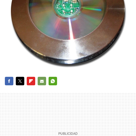
FACEBOOK
TWITTER
FLIPBOARD
E-
WHATSAPP
MAIL