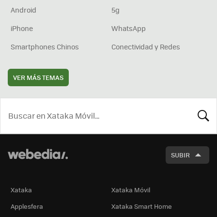
Android
5g
iPhone
WhatsApp
Smartphones Chinos
Conectividad y Redes
VER MÁS TEMAS
BUSCA
SUBIR
Xataka
Xataka Móvil
Applesfera
Xataka Smart Home