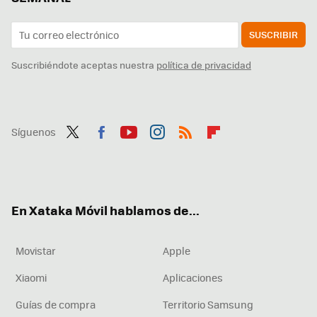
SUSCRIBIR
Suscribiéndote aceptas nuestra
política de privacidad
Síguenos
Twit
Fac
You
Inst
RSS
Flip
ter
ebo
tub
agr
boa
ok
e
am
rd
En Xataka Móvil hablamos de...
Movistar
Apple
Xiaomi
Aplicaciones
Guías de compra
Territorio Samsung