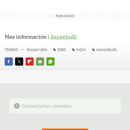
Mas información |
Sensebulb
TEMAS
Desarrollo
SMS
m2m
sensebulb
FACEBOOK
TWITTER
FLIPBOARD
E-
WHATSAPP
MAIL
Comentarios cerrados