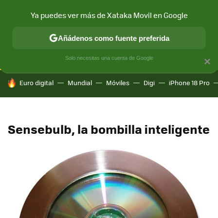
Ya puedes ver más de Xataka Movil en Google
CONECTIVIDAD
MÓVIL Y SOCIEDAD
APLICACIONES
COM
Añádenos como fuente preferida
Solo necesitas una cuenta de Google
×
HOY SE HABLA DE
Euro digital
Mundial
Móviles
Digi
iPhone 18 Pro
Sensebulb, la bombilla inteligente