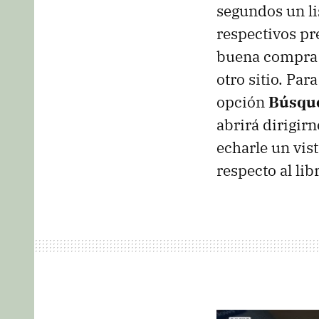
segundos un li
respectivos pr
buena compra o
otro sitio. Par
opción
Búsque
abrirá dirigirn
echarle un vis
respecto al lib