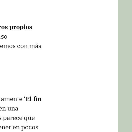
ros propios
uso
 vemos con más
etamente
‘El fin
en una
os parece que
ner en pocos