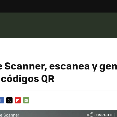
 Scanner, escanea y gen
 códigos QR
FACEBOOK
TWITTER
FLIPBOARD
E-
MAIL