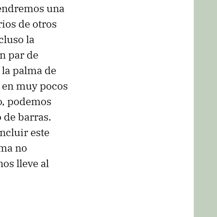
tendremos una
ios de otros
cluso la
un par de
 la palma de
o en muy pocos
lo, podemos
 de barras.
ncluir este
rma no
os lleve al