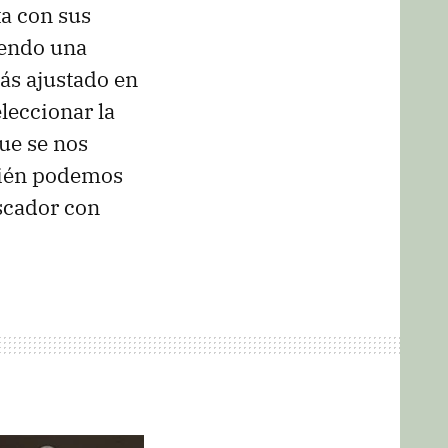
ta con sus
iendo una
ás ajustado en
eleccionar la
que se nos
bién podemos
uscador con