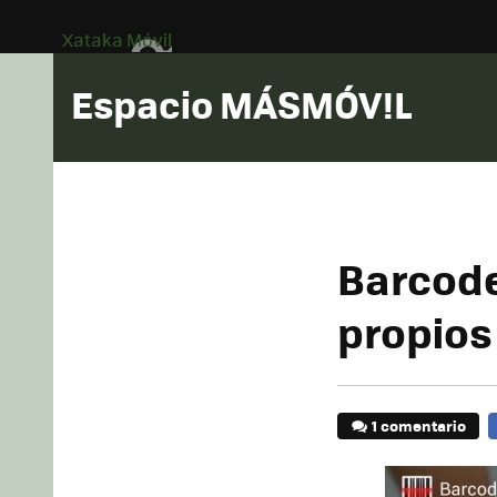
Xataka Móvil
Espacio MÁSMÓV!L
Barcode
propios
1 comentario