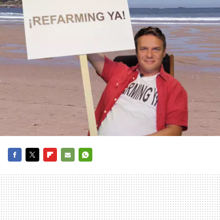
FACEBOOK
TWITTER
FLIPBOARD
E-
WHATSAPP
MAIL