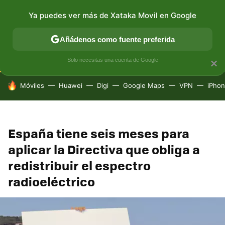
Ya puedes ver más de Xataka Movil en Google
CONECTIVIDAD
MÓVIL Y SOCIEDAD
APLICACIONES
Añádenos como fuente preferida
Solo necesitas una cuenta de Google
×
HOY SE HABLA DE
Móviles
Huawei
Digi
Google Maps
VPN
iPhon
España tiene seis meses para
aplicar la Directiva que obliga a
redistribuir el espectro
radioeléctrico