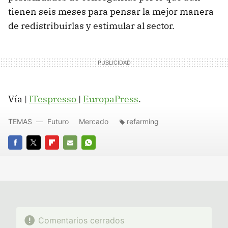
tienen seis meses para pensar la mejor manera
de redistribuirlas y estimular al sector.
Vía |
ITespresso
|
EuropaPress
.
TEMAS
Futuro
Mercado
refarming
FACEBOOK
TWITTER
FLIPBOARD
E-
WHATSAPP
MAIL
Comentarios cerrados