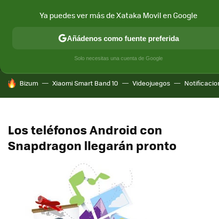
Ya puedes ver más de Xataka Movil en Google
MENÚ
NUEVO
Añádenos como fuente preferida
CONECTIVIDAD
MÓVIL Y SOCIEDAD
APLICACIONES
COM
Solo necesitas una cuenta de Google
HOY SE HABLA DE
Bizum
Xiaomi Smart Band 10
Videojuegos
Notificaci
Los teléfonos Android con
Snapdragon llegarán pronto