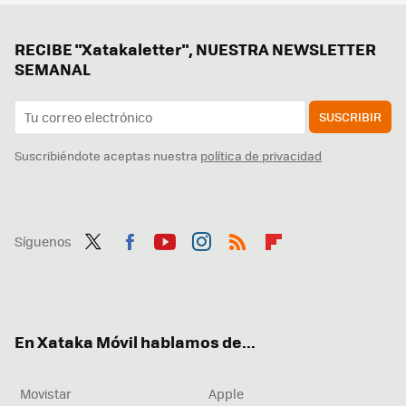
RECIBE "Xatakaletter", NUESTRA NEWSLETTER
SEMANAL
SUSCRIBIR
Suscribiéndote aceptas nuestra
política de privacidad
Síguenos
Twit
Fac
You
Inst
RSS
Flip
ter
ebo
tub
agr
boa
ok
e
am
rd
En Xataka Móvil hablamos de...
Movistar
Apple