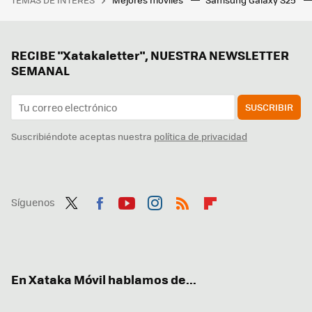
RECIBE "Xatakaletter", NUESTRA NEWSLETTER
SEMANAL
SUSCRIBIR
Suscribiéndote aceptas nuestra
política de privacidad
Síguenos
Twit
Fac
You
Inst
RSS
Flip
ter
ebo
tub
agr
boa
ok
e
am
rd
En Xataka Móvil hablamos de...