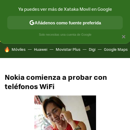
Ya puedes ver más de Xataka Movil en Google
CONECTIVIDAD
MÓVIL Y SOCIEDAD
APLICACIONES
COM
Añádenos como fuente preferida
Solo necesitas una cuenta de Google
×
HOY SE HABLA DE
Móviles
Huawei
Movistar Plus
Digi
Google Maps
Nokia comienza a probar con
teléfonos WiFi