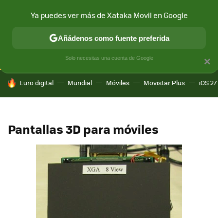
Ya puedes ver más de Xataka Movil en Google
CONECTIVIDAD
MÓVIL Y SOCIEDAD
APLICACIONES
COM
Añádenos como fuente preferida
Solo necesitas una cuenta de Google
×
HOY SE HABLA DE
Euro digital
Mundial
Móviles
Movistar Plus
iOS 27
Pantallas 3D para móviles