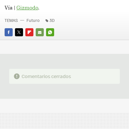
Vía |
Gizmodo
.
TEMAS
Futuro
3D
FACEBOOK
TWITTER
FLIPBOARD
E-
WHATSAPP
MAIL
Comentarios cerrados