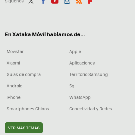
Síguenos
Twit
Fac
You
Inst
RSS
Flip
ter
ebo
tub
agr
boa
ok
e
am
rd
En Xataka Móvil hablamos de...
Movistar
Apple
Xiaomi
Aplicaciones
Guías de compra
Territorio Samsung
Android
5g
iPhone
WhatsApp
Smartphones Chinos
Conectividad y Redes
VER MÁS TEMAS