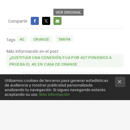
VER ORIGINAL
Compartir
FACEBOOK
X
E-
MAIL
4G
ORANGE
TARIFA
Tags
Más información en el post
¿SUSTITUIR UNA CONEXIÓN FIJA POR 4G? PONEMOS A
PRUEBA EL 4G EN CASA DE ORANGE
Utilizamos cookies de terceros para generar estadísticas
de audiencia y mostrar publicidad personalizada
analizando tu navegación. Si sigues navegando estarás
aceptando su uso.
Más información