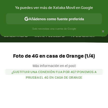
Ya puedes ver más de Xataka Movil en Google
Añádenos como fuente preferida
MENÚ
NUEVO
×
Solo necesitas una cuenta de Google
CONECTIVIDAD
MÓVIL Y SOCIEDAD
APLICACIONES
COM
Foto de 4G en casa de Orange (1/4)
Más información en el post
¿SUSTITUIR UNA CONEXIÓN FIJA POR 4G? PONEMOS A
PRUEBA EL 4G EN CASA DE ORANGE