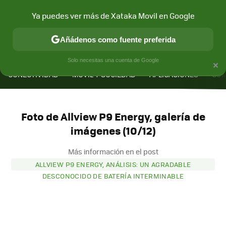
Ya puedes ver más de Xataka Movil en Google
Añádenos como fuente preferida
MENÚ
NUEVO
×
Solo necesitas una cuenta de Google
CONECTIVIDAD
MÓVIL Y SOCIEDAD
APLICACIONES
COM
Foto de Allview P9 Energy, galería de
imágenes (10/12)
Más información en el post
ALLVIEW P9 ENERGY, ANÁLISIS: UN AGRADABLE
DESCONOCIDO DE BATERÍA INTERMINABLE