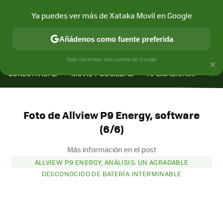
Ya puedes ver más de Xataka Movil en Google
Añádenos como fuente preferida
MENÚ
NUEVO
×
Solo necesitas una cuenta de Google
CONECTIVIDAD
MÓVIL Y SOCIEDAD
APLICACIONES
COM
Foto de Allview P9 Energy, software
(6/6)
Más información en el post
ALLVIEW P9 ENERGY, ANÁLISIS: UN AGRADABLE
DESCONOCIDO DE BATERÍA INTERMINABLE