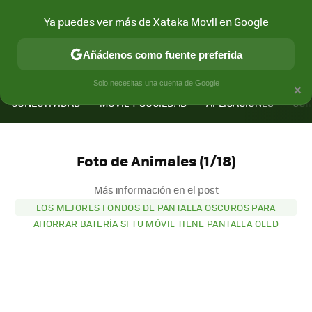
Ya puedes ver más de Xataka Movil en Google
Añádenos como fuente preferida
MENÚ
NUEVO
×
Solo necesitas una cuenta de Google
CONECTIVIDAD
MÓVIL Y SOCIEDAD
APLICACIONES
COM
Foto de Animales (1/18)
Más información en el post
LOS MEJORES FONDOS DE PANTALLA OSCUROS PARA
AHORRAR BATERÍA SI TU MÓVIL TIENE PANTALLA OLED