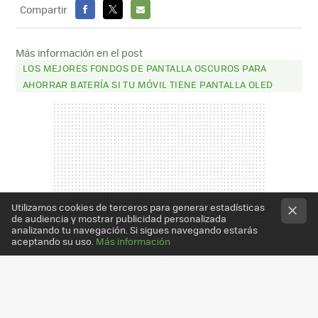
Compartir
FACEBOOK
X
E-
MAIL
Más información en el post
LOS MEJORES FONDOS DE PANTALLA OSCUROS PARA
AHORRAR BATERÍA SI TU MÓVIL TIENE PANTALLA OLED
Utilizamos cookies de terceros para generar estadísticas
de audiencia y mostrar publicidad personalizada
analizando tu navegación. Si sigues navegando estarás
aceptando su uso.
Más información