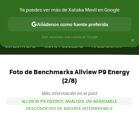
Ya puedes ver más de Xataka Movil en Google
Añádenos como fuente preferida
MENÚ
NUEVO
×
Solo necesitas una cuenta de Google
CONECTIVIDAD
MÓVIL Y SOCIEDAD
APLICACIONES
COM
Foto de Benchmarks Allview P9 Energy
(2/8)
Más información en el post
ALLVIEW P9 ENERGY, ANÁLISIS: UN AGRADABLE
DESCONOCIDO DE BATERÍA INTERMINABLE