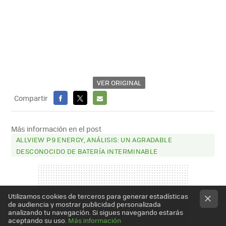
VER ORIGINAL
Compartir
FACEBOOK
X
E-
MAIL
Más información en el post
ALLVIEW P9 ENERGY, ANÁLISIS: UN AGRADABLE
DESCONOCIDO DE BATERÍA INTERMINABLE
Utilizamos cookies de terceros para generar estadísticas
de audiencia y mostrar publicidad personalizada
analizando tu navegación. Si sigues navegando estarás
aceptando su uso.
Más información