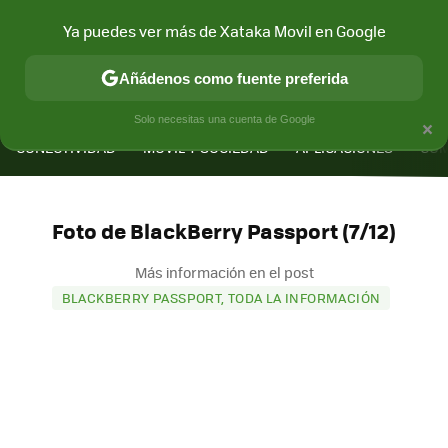
Ya puedes ver más de Xataka Movil en Google
Añádenos como fuente preferida
MENÚ
NUEVO
×
Solo necesitas una cuenta de Google
CONECTIVIDAD
MÓVIL Y SOCIEDAD
APLICACIONES
COM
Foto de BlackBerry Passport (7/12)
Más información en el post
BLACKBERRY PASSPORT, TODA LA INFORMACIÓN