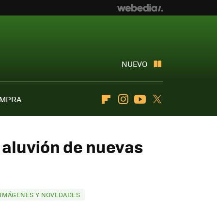
NUEVO
OMPRA
Flipboard
Instagram
Youtube
Twitter
n aluvión de nuevas
S IMÁGENES Y NOVEDADES