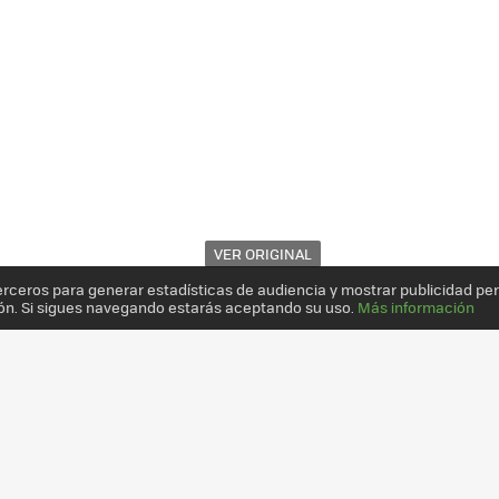
VER ORIGINAL
erceros para generar estadísticas de audiencia y mostrar publicidad pe
ón. Si sigues navegando estarás aceptando su uso.
Más información
Y CLAMSHELL 9670, UN ALUVIÓN DE NUEVAS IMÁGENES Y NOVEDAD