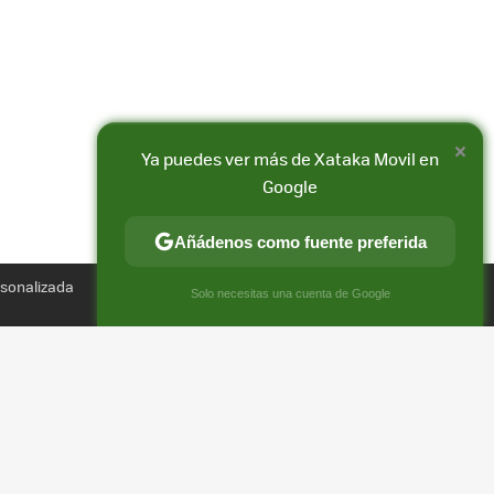
×
Ya puedes ver más de Xataka Movil en
Google
Añádenos como fuente preferida
rsonalizada
×
Solo necesitas una cuenta de Google
Compartir
FACEBOOK
X
E-
ES
MAIL