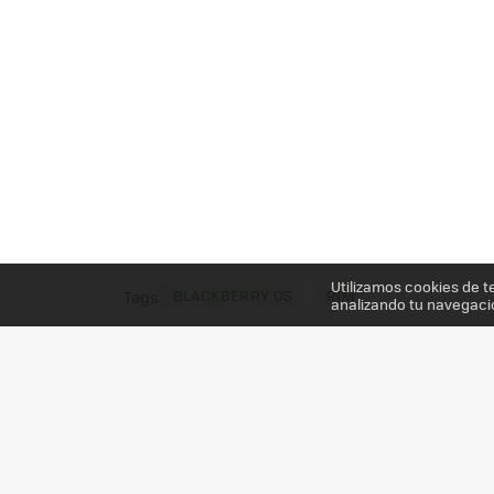
Utilizamos cookies de t
BLACKBERRY OS
RIM
Tags
analizando tu navegaci
Más información en el post
BLACKBERRY SLIDER 