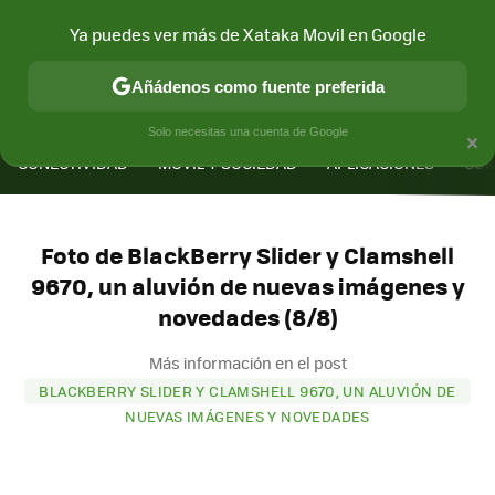
Ya puedes ver más de Xataka Movil en Google
Añádenos como fuente preferida
MENÚ
NUEVO
×
Solo necesitas una cuenta de Google
CONECTIVIDAD
MÓVIL Y SOCIEDAD
APLICACIONES
COM
Foto de BlackBerry Slider y Clamshell
9670, un aluvión de nuevas imágenes y
novedades (8/8)
Más información en el post
BLACKBERRY SLIDER Y CLAMSHELL 9670, UN ALUVIÓN DE
NUEVAS IMÁGENES Y NOVEDADES