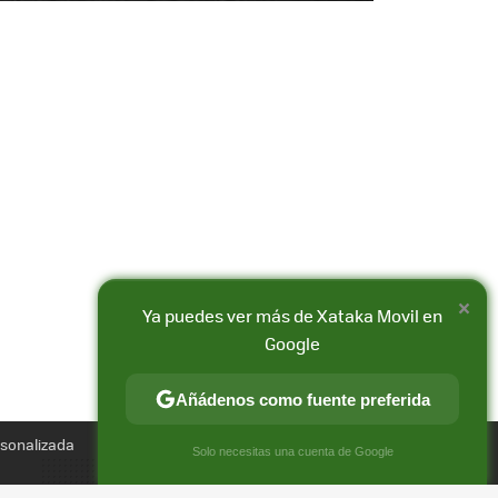
×
Ya puedes ver más de Xataka Movil en
Google
Compartir
Añádenos como fuente preferida
FACEBOOK
X
E-
MAIL
rsonalizada
×
Solo necesitas una cuenta de Google