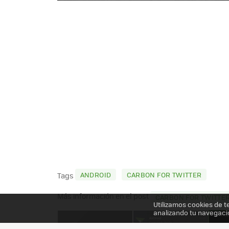
ANDROID
CARBON FOR TWITTER
Tags
Más información en el post
CARBON FOR TWITTER
Utilizamos cookies de t
analizando tu navegaci