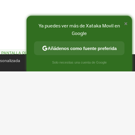
×
Ya puedes ver más de Xataka Movil en
Google
Añádenos como fuente preferida
 PANTALLA OLED
Compartir
rsonalizada
FACEBOOK
X
E-
×
Solo necesitas una cuenta de Google
MAIL