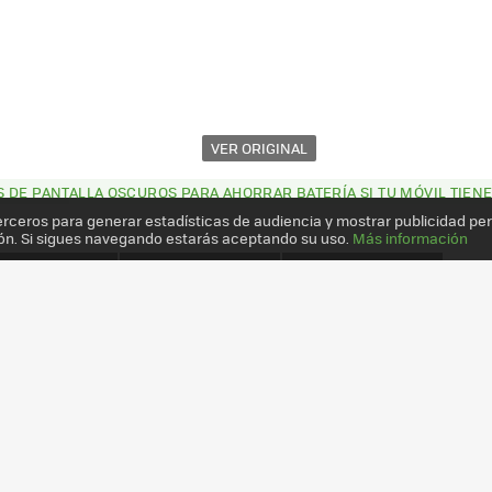
VER ORIGINAL
 DE PANTALLA OSCUROS PARA AHORRAR BATERÍA SI TU MÓVIL TIENE
erceros para generar estadísticas de audiencia y mostrar publicidad pe
ón. Si sigues navegando estarás aceptando su uso.
Más información