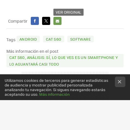
VER ORIGINAL
Compartir
FACEBOOK
X
E-
MAIL
ANDROID
CAT S60
SOFTWARE
Tags
Más información en el post
CAT S60, ANÁLISIS: SÍ, LO QUE VES ES UN SMARTPHONE Y
LO AGUANTARÁ CASI TODO
Utilizamos cookies de terceros para generar estadísticas
de audiencia y mostrar publicidad personalizada
analizando tu navegación. Si sigues navegando estarás
aceptando su uso.
Más información