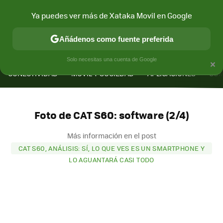
Ya puedes ver más de Xataka Movil en Google
Añádenos como fuente preferida
MENÚ
NUEVO
×
Solo necesitas una cuenta de Google
CONECTIVIDAD
MÓVIL Y SOCIEDAD
APLICACIONES
COM
Foto de CAT S60: software (2/4)
Más información en el post
CAT S60, ANÁLISIS: SÍ, LO QUE VES ES UN SMARTPHONE Y
LO AGUANTARÁ CASI TODO