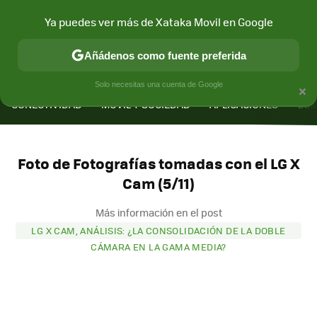
Ya puedes ver más de Xataka Movil en Google
Añádenos como fuente preferida
MENÚ
NUEVO
×
Solo necesitas una cuenta de Google
CONECTIVIDAD
MÓVIL Y SOCIEDAD
APLICACIONES
COM
Foto de Fotografías tomadas con el LG X
Cam (5/11)
Más información en el post
LG X CAM, ANÁLISIS: ¿LA CONSOLIDACIÓN DE LA DOBLE
CÁMARA EN LA GAMA MEDIA?