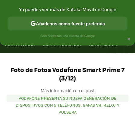
Ya puedes ver más de Xataka Movil en Google
Añádenos como fuente preferida
MENÚ
NUEVO
×
Solo necesitas una cuenta de Google
CONECTIVIDAD
MÓVIL Y SOCIEDAD
APLICACIONES
COM
Foto de Fotos Vodafone Smart Prime 7
(3/12)
Más información en el post
VODAFONE PRESENTA SU NUEVA GENERACIÓN DE
DISPOSITIVOS CON 5 TELÉFONOS, GAFAS VR, RELOJ Y
PULSERA