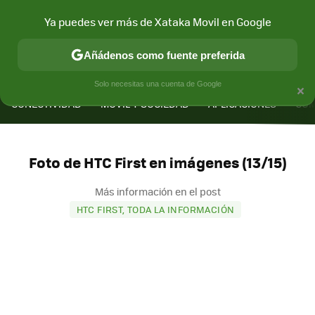
Ya puedes ver más de Xataka Movil en Google
Añádenos como fuente preferida
MENÚ
NUEVO
×
Solo necesitas una cuenta de Google
CONECTIVIDAD
MÓVIL Y SOCIEDAD
APLICACIONES
COM
Foto de HTC First en imágenes (13/15)
Más información en el post
HTC FIRST, TODA LA INFORMACIÓN