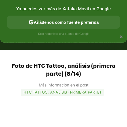
Ya puedes ver más de Xataka Movil en Google
Añádenos como fuente preferida
MENÚ
NUEVO
×
Solo necesitas una cuenta de Google
CONECTIVIDAD
MÓVIL Y SOCIEDAD
APLICACIONES
Foto de HTC Tattoo, análisis (primera
parte) (8/14)
Más información en el post
HTC TATTOO, ANÁLISIS (PRIMERA PARTE)