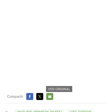
VER ORIGINAL
Compartir
FACEBOOK
X
E-
MAIL
ANÁLISIS (PRIMERA PARTE)
HTC TATTOO