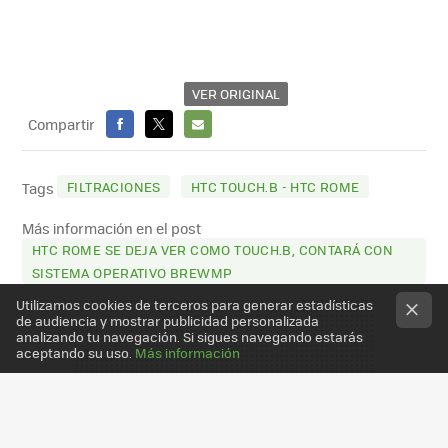
VER ORIGINAL
Compartir
FACEBOOK
X
E-
MAIL
FILTRACIONES
HTC TOUCH.B - HTC ROME
Tags
Más información en el post
HTC ROME SE DEJA VER COMO TOUCH.B, CONTARÁ CON
SISTEMA OPERATIVO BREWMP
Utilizamos cookies de terceros para generar estadísticas
de audiencia y mostrar publicidad personalizada
analizando tu navegación. Si sigues navegando estarás
aceptando su uso.
Más información