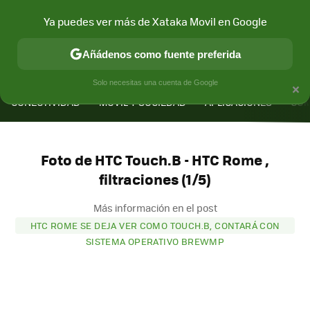
Ya puedes ver más de Xataka Movil en Google
Añádenos como fuente preferida
MENÚ
NUEVO
×
Solo necesitas una cuenta de Google
CONECTIVIDAD
MÓVIL Y SOCIEDAD
APLICACIONES
COM
Foto de HTC Touch.B - HTC Rome ,
filtraciones (1/5)
Más información en el post
HTC ROME SE DEJA VER COMO TOUCH.B, CONTARÁ CON
SISTEMA OPERATIVO BREWMP