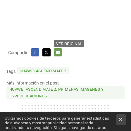
VER ORIGINAL
Compartir
FACEBOOK
X
E-
MAIL
HUAWEI ASCEND MATE 2
Tags
Más información en el post
HUAWEI ASCEND MATE 2, PRIMERAS IMÁGENES Y
ESPECIFICACIONES
Utilizamos cookies de terceros para generar estadísticas
de audiencia y mostrar publicidad personalizada
analizando tu navegación. Si sigues navegando estarás