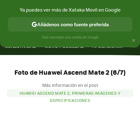
Ya puedes ver más de Xataka Movil en Google
Añádenos como fuente preferida
MENÚ
NUEVO
×
Solo necesitas una cuenta de Google
CONECTIVIDAD
MÓVIL Y SOCIEDAD
APLICACIONES
COM
Foto de Huawei Ascend Mate 2 (6/7)
Más información en el post
HUAWEI ASCEND MATE 2, PRIMERAS IMÁGENES Y
ESPECIFICACIONES