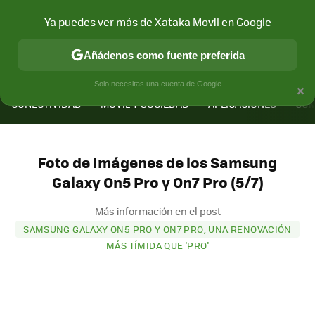
Ya puedes ver más de Xataka Movil en Google
Añádenos como fuente preferida
MENÚ
NUEVO
×
Solo necesitas una cuenta de Google
CONECTIVIDAD
MÓVIL Y SOCIEDAD
APLICACIONES
COM
Foto de Imágenes de los Samsung
Galaxy On5 Pro y On7 Pro (5/7)
Más información en el post
SAMSUNG GALAXY ON5 PRO Y ON7 PRO, UNA RENOVACIÓN
MÁS TÍMIDA QUE 'PRO'