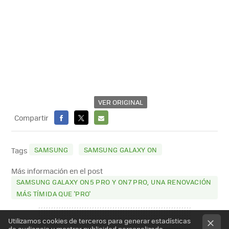
VER ORIGINAL
Compartir
FACEBOOK
X
E-
MAIL
SAMSUNG
SAMSUNG GALAXY ON
Tags
Más información en el post
SAMSUNG GALAXY ON5 PRO Y ON7 PRO, UNA RENOVACIÓN
MÁS TÍMIDA QUE 'PRO'
Utilizamos cookies de terceros para generar estadísticas
de audiencia y mostrar publicidad personalizada