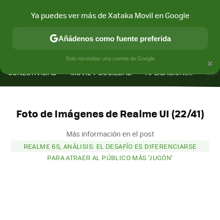
Ya puedes ver más de Xataka Movil en Google
Añádenos como fuente preferida
MENÚ
NUEVO
×
Solo necesitas una cuenta de Google
CONECTIVIDAD
MÓVIL Y SOCIEDAD
APLICACIONES
COM
Foto de Imágenes de Realme UI (22/41)
Más información en el post
REALME 6S, ANÁLISIS: EL DESAFÍO ES DIFERENCIARSE
PARA ATRAER AL PÚBLICO MÁS 'JUGÓN'