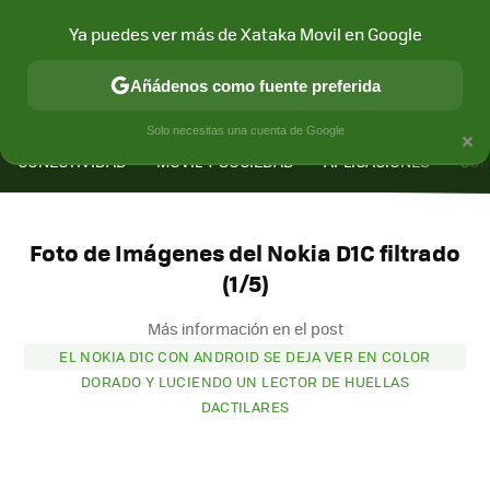
Ya puedes ver más de Xataka Movil en Google
Añádenos como fuente preferida
MENÚ
NUEVO
×
Solo necesitas una cuenta de Google
CONECTIVIDAD
MÓVIL Y SOCIEDAD
APLICACIONES
COM
Foto de Imágenes del Nokia D1C filtrado
(1/5)
Más información en el post
EL NOKIA D1C CON ANDROID SE DEJA VER EN COLOR
DORADO Y LUCIENDO UN LECTOR DE HUELLAS
DACTILARES