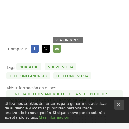
VER ORIGINAL
Compartir
FACEBOOK
X
E-
MAIL
NOKIA D1C
NUEVO NOKIA
Tags
TELÉFONO ANDROID
TELÉFONO NOKIA
Más información en el post
EL NOKIA D1C CON ANDROID SE DEJA VER EN COLOR
DORADO Y LUCIENDO UN LECTOR DE HUELLAS
Utilizamos cookies de terceros para generar estadísticas
DACTILARES
de audiencia y mostrar publicidad personalizada
analizando tu navegación. Si sigues navegando estarás
aceptando su uso.
Más información