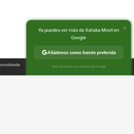
×
Ya puedes ver más de Xataka Movil en
Google
Añádenos como fuente preferida
Compartir
rsonalizada
FACEBOOK
X
E-
×
Solo necesitas una cuenta de Google
MAIL