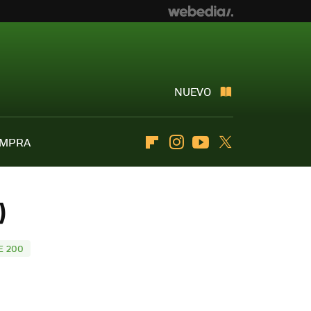
NUEVO
OMPRA
Flipboard
Instagram
Youtube
Twitter
)
E 200