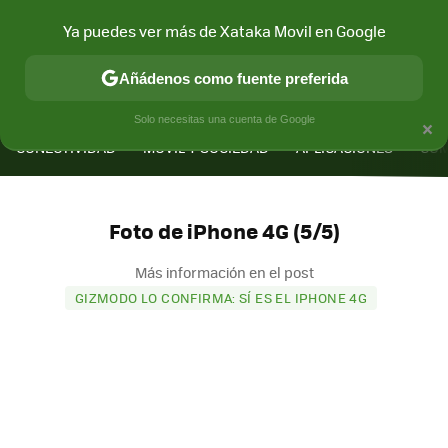
Ya puedes ver más de Xataka Movil en Google
Añádenos como fuente preferida
MENÚ
NUEVO
×
Solo necesitas una cuenta de Google
CONECTIVIDAD
MÓVIL Y SOCIEDAD
APLICACIONES
COM
Foto de iPhone 4G (5/5)
Más información en el post
GIZMODO LO CONFIRMA: SÍ ES EL IPHONE 4G