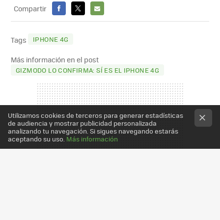
Compartir
FACEBOOK
X
E-
MAIL
IPHONE 4G
Tags
Más información en el post
GIZMODO LO CONFIRMA: SÍ ES EL IPHONE 4G
Utilizamos cookies de terceros para generar estadísticas
de audiencia y mostrar publicidad personalizada
analizando tu navegación. Si sigues navegando estarás
aceptando su uso.
Más información