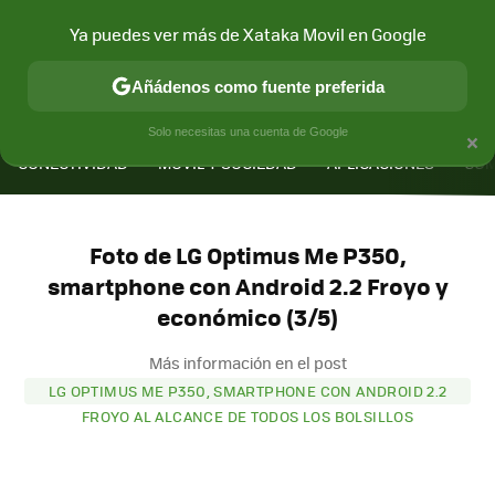
Ya puedes ver más de Xataka Movil en Google
Añádenos como fuente preferida
MENÚ
NUEVO
×
Solo necesitas una cuenta de Google
CONECTIVIDAD
MÓVIL Y SOCIEDAD
APLICACIONES
COM
Foto de LG Optimus Me P350,
smartphone con Android 2.2 Froyo y
económico (3/5)
Más información en el post
LG OPTIMUS ME P350, SMARTPHONE CON ANDROID 2.2
FROYO AL ALCANCE DE TODOS LOS BOLSILLOS