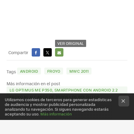
VER ORIGINAL
Compartir
FACEBOOK
X
E-
MAIL
ANDROID
FROYO
MWC 2011
Tags
Más información en el post
LG OPTIMUS ME P350, SMARTPHONE CON ANDROID 2.2
FROYO AL ALCANCE DE TODOS LOS BOLSILLOS
Utilizamos cookies de terceros para generar estadísticas
de audiencia y mostrar publicidad personalizada
analizando tu navegación. Si sigues navegando estarás
aceptando su uso.
Más información