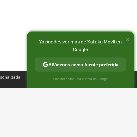
×
Ya puedes ver más de Xataka Movil en
Google
Añádenos como fuente preferida
Compartir
FACEBOOK
X
E-
rsonalizada
×
Solo necesitas una cuenta de Google
MAIL