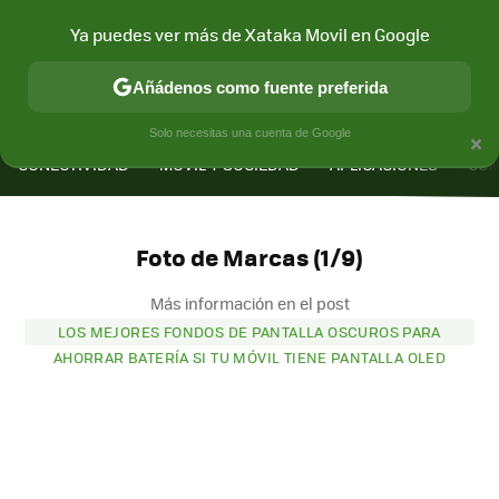
Ya puedes ver más de Xataka Movil en Google
Añádenos como fuente preferida
MENÚ
NUEVO
×
Solo necesitas una cuenta de Google
CONECTIVIDAD
MÓVIL Y SOCIEDAD
APLICACIONES
COM
Foto de Marcas (1/9)
Más información en el post
LOS MEJORES FONDOS DE PANTALLA OSCUROS PARA
AHORRAR BATERÍA SI TU MÓVIL TIENE PANTALLA OLED