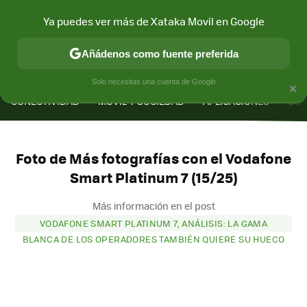
Ya puedes ver más de Xataka Movil en Google
Añádenos como fuente preferida
MENÚ
NUEVO
×
Solo necesitas una cuenta de Google
CONECTIVIDAD
MÓVIL Y SOCIEDAD
APLICACIONES
COM
Foto de Más fotografías con el Vodafone
Smart Platinum 7 (15/25)
Más información en el post
VODAFONE SMART PLATINUM 7, ANÁLISIS: LA GAMA
BLANCA DE LOS OPERADORES TAMBIÉN QUIERE SU HUECO