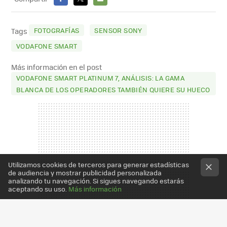
FACEBOOK
X
E-
MAIL
FOTOGRAFÍAS
SENSOR SONY
Tags
VODAFONE SMART
Más información en el post
VODAFONE SMART PLATINUM 7, ANÁLISIS: LA GAMA
BLANCA DE LOS OPERADORES TAMBIÉN QUIERE SU HUECO
Utilizamos cookies de terceros para generar estadísticas
de audiencia y mostrar publicidad personalizada
analizando tu navegación. Si sigues navegando estarás
aceptando su uso.
Más información