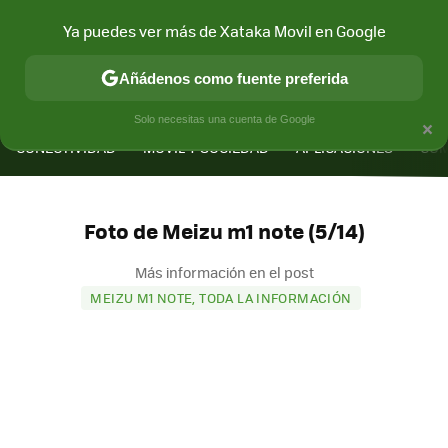
Ya puedes ver más de Xataka Movil en Google
Añádenos como fuente preferida
MENÚ
NUEVO
×
Solo necesitas una cuenta de Google
CONECTIVIDAD
MÓVIL Y SOCIEDAD
APLICACIONES
COM
Foto de Meizu m1 note (5/14)
Más información en el post
MEIZU M1 NOTE, TODA LA INFORMACIÓN