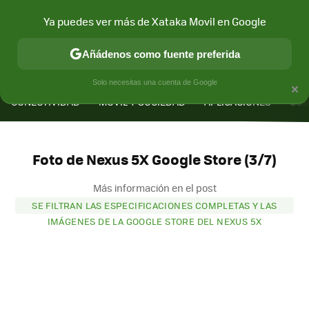
Ya puedes ver más de Xataka Movil en Google
Añádenos como fuente preferida
MENÚ
NUEVO
×
Solo necesitas una cuenta de Google
CONECTIVIDAD
MÓVIL Y SOCIEDAD
APLICACIONES
COM
Foto de Nexus 5X Google Store (3/7)
Más información en el post
SE FILTRAN LAS ESPECIFICACIONES COMPLETAS Y LAS
IMÁGENES DE LA GOOGLE STORE DEL NEXUS 5X