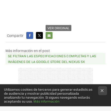
VER ORIGINAL
Compartir
FACEBOOK
X
E-
MAIL
Más información en el post
SE FILTRAN LAS ESPECIFICACIONES COMPLETAS Y LAS
IMÁGENES DE LA GOOGLE STORE DEL NEXUS 5X
Utilizamos cookies de terceros para generar estadísticas
de audiencia y mostrar publicidad personalizada
analizando tu navegación. Si sigues navegando estarás
aceptando su uso.
Más información