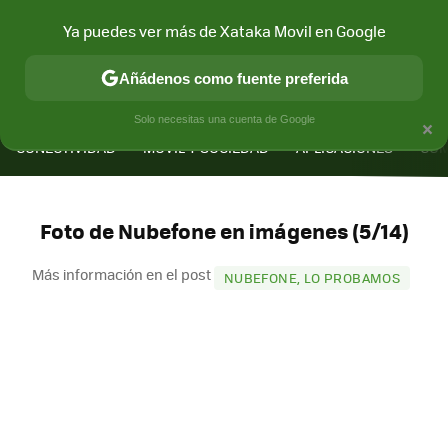
Ya puedes ver más de Xataka Movil en Google
Añádenos como fuente preferida
MENÚ
NUEVO
×
Solo necesitas una cuenta de Google
CONECTIVIDAD
MÓVIL Y SOCIEDAD
APLICACIONES
COM
Foto de Nubefone en imágenes (5/14)
Más información en el post
NUBEFONE, LO PROBAMOS