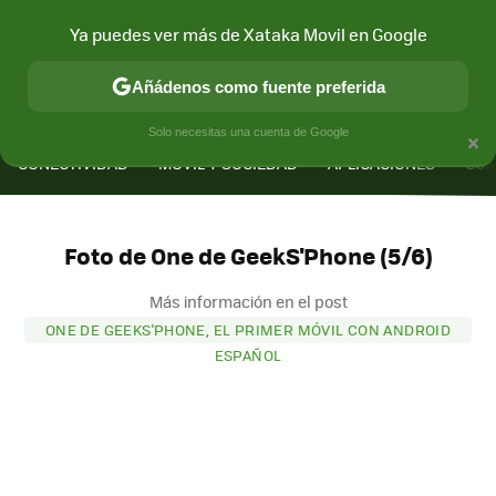
Ya puedes ver más de Xataka Movil en Google
Añádenos como fuente preferida
MENÚ
NUEVO
×
Solo necesitas una cuenta de Google
CONECTIVIDAD
MÓVIL Y SOCIEDAD
APLICACIONES
COM
Foto de One de GeekS'Phone (5/6)
Más información en el post
ONE DE GEEKS'PHONE, EL PRIMER MÓVIL CON ANDROID
ESPAÑOL