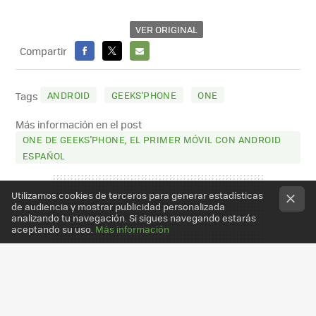
VER ORIGINAL
Compartir
FACEBOOK
X
E-
MAIL
ANDROID
GEEKS'PHONE
ONE
Tags
Más información en el post
ONE DE GEEKS'PHONE, EL PRIMER MÓVIL CON ANDROID
ESPAÑOL
Utilizamos cookies de terceros para generar estadísticas
de audiencia y mostrar publicidad personalizada
analizando tu navegación. Si sigues navegando estarás
aceptando su uso.
Más información