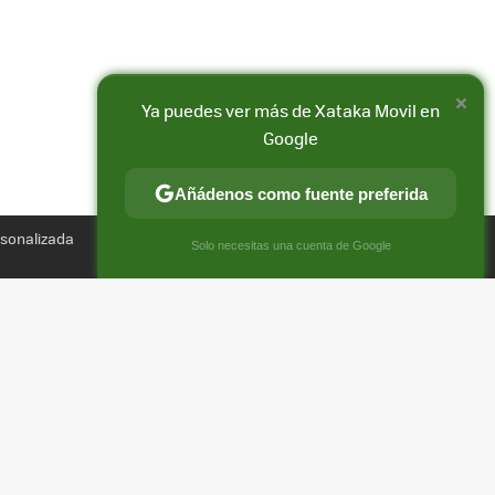
×
Ya puedes ver más de Xataka Movil en
Google
Añádenos como fuente preferida
Compartir
rsonalizada
FACEBOOK
X
E-
×
Solo necesitas una cuenta de Google
MAIL