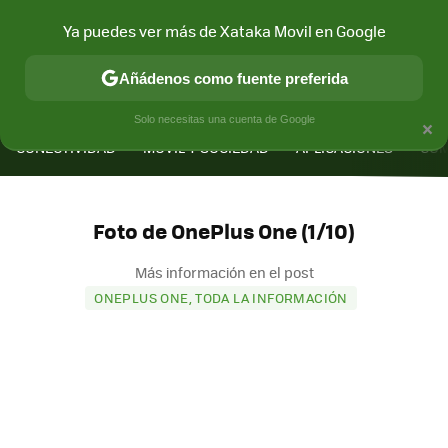
Ya puedes ver más de Xataka Movil en Google
Añádenos como fuente preferida
MENÚ
NUEVO
×
Solo necesitas una cuenta de Google
CONECTIVIDAD
MÓVIL Y SOCIEDAD
APLICACIONES
COM
Foto de OnePlus One (1/10)
Más información en el post
ONEPLUS ONE, TODA LA INFORMACIÓN