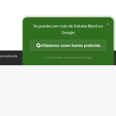
×
Ya puedes ver más de Xataka Movil en
Google
Añádenos como fuente preferida
Compartir
rsonalizada
FACEBOOK
X
E-
×
Solo necesitas una cuenta de Google
MAIL