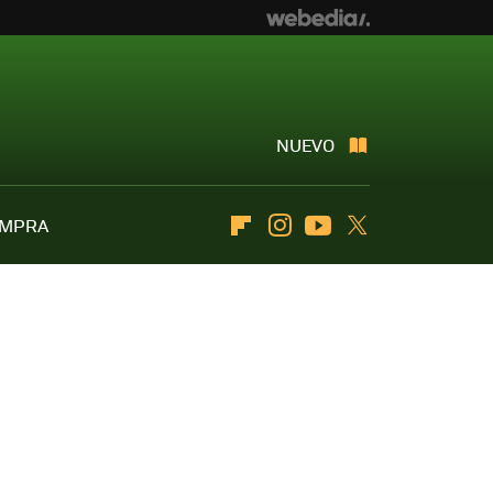
NUEVO
OMPRA
Flipboard
Instagram
Youtube
Twitter