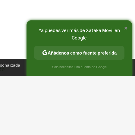
×
Ya puedes ver más de Xataka Movil en
Google
Añádenos como fuente preferida
Compartir
rsonalizada
FACEBOOK
X
E-
×
Solo necesitas una cuenta de Google
URO
MAIL