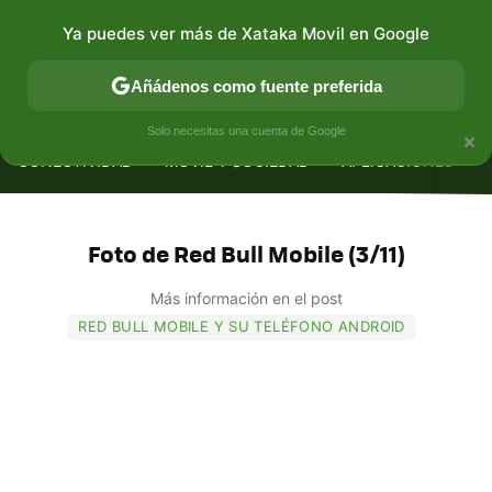
Ya puedes ver más de Xataka Movil en Google
Añádenos como fuente preferida
MENÚ
NUEVO
×
Solo necesitas una cuenta de Google
CONECTIVIDAD
MÓVIL Y SOCIEDAD
APLICACIONES
Foto de Red Bull Mobile (3/11)
Más información en el post
RED BULL MOBILE Y SU TELÉFONO ANDROID