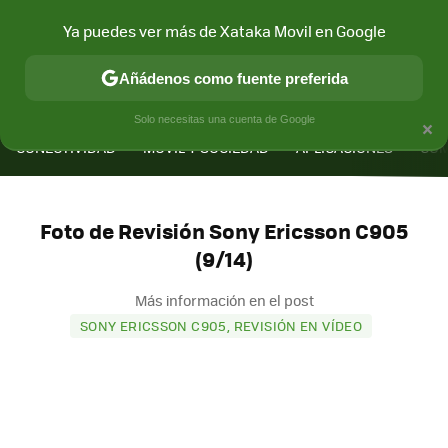
Ya puedes ver más de Xataka Movil en Google
Añádenos como fuente preferida
MENÚ
NUEVO
×
Solo necesitas una cuenta de Google
CONECTIVIDAD
MÓVIL Y SOCIEDAD
APLICACIONES
COM
Foto de Revisión Sony Ericsson C905
(9/14)
Más información en el post
SONY ERICSSON C905, REVISIÓN EN VÍDEO