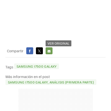
VER ORIGINAL
Compartir
FACEBOOK
X
E-
MAIL
SAMSUNG I7500 GALAXY
Tags
Más información en el post
SAMSUNG I7500 GALAXY, ANÁLISIS (PRIMERA PARTE)