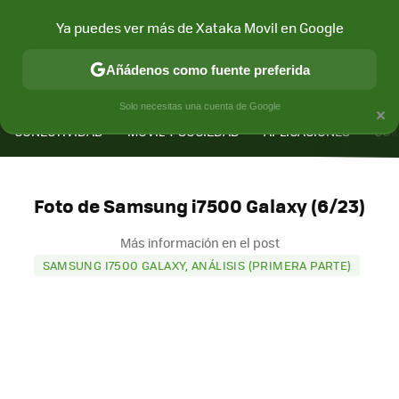
Ya puedes ver más de Xataka Movil en Google
Añádenos como fuente preferida
MENÚ
NUEVO
×
Solo necesitas una cuenta de Google
CONECTIVIDAD
MÓVIL Y SOCIEDAD
APLICACIONES
COM
Foto de Samsung i7500 Galaxy (6/23)
Más información en el post
SAMSUNG I7500 GALAXY, ANÁLISIS (PRIMERA PARTE)