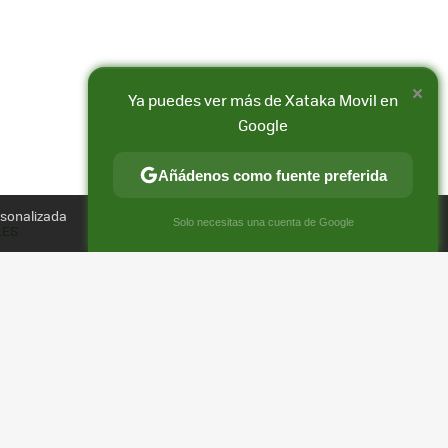
×
Ya puedes ver más de Xataka Movil en
Google
Añádenos como fuente preferida
Compartir
rsonalizada
FACEBOOK
X
E-
×
Solo necesitas una cuenta de Google
LES
MAIL