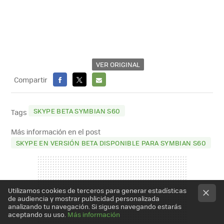
VER ORIGINAL
Compartir
FACEBOOK
X
E-
MAIL
SKYPE BETA SYMBIAN S60
Tags
Más información en el post
SKYPE EN VERSIÓN BETA DISPONIBLE PARA SYMBIAN S60
Utilizamos cookies de terceros para generar estadísticas
de audiencia y mostrar publicidad personalizada
analizando tu navegación. Si sigues navegando estarás
aceptando su uso.
Más información