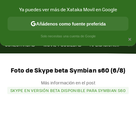
Ya puedes ver más de Xataka Movil en Google
Añádenos como fuente preferida
MENÚ
NUEVO
×
Solo necesitas una cuenta de Google
CONECTIVIDAD
MÓVIL Y SOCIEDAD
APLICACIONES
COM
Foto de Skype beta Symbian s60 (6/8)
Más información en el post
SKYPE EN VERSIÓN BETA DISPONIBLE PARA SYMBIAN S60