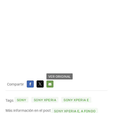
VER ORIGINAL
Compartir
FACEBOOK
X
E-
MAIL
SONY
SONY XPERIA
SONY XPERIA E
Tags
Más información en el post
SONY XPERIA E, A FONDO