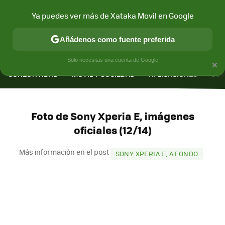
Ya puedes ver más de Xataka Movil en Google
Añádenos como fuente preferida
MENÚ
NUEVO
×
Solo necesitas una cuenta de Google
CONECTIVIDAD
MÓVIL Y SOCIEDAD
APLICACIONES
COM
Foto de Sony Xperia E, imágenes
oficiales (12/14)
Más información en el post
SONY XPERIA E, A FONDO