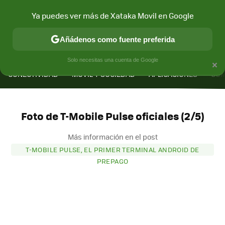
Ya puedes ver más de Xataka Movil en Google
Añádenos como fuente preferida
MENÚ
NUEVO
×
Solo necesitas una cuenta de Google
CONECTIVIDAD
MÓVIL Y SOCIEDAD
APLICACIONES
COM
Foto de T-Mobile Pulse oficiales (2/5)
Más información en el post
T-MOBILE PULSE, EL PRIMER TERMINAL ANDROID DE
PREPAGO