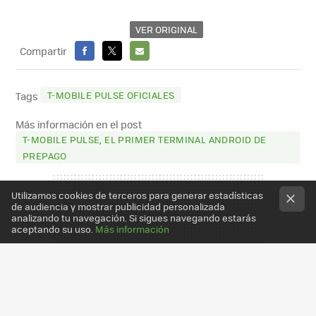
VER ORIGINAL
Compartir
FACEBOOK
X
E-
MAIL
T-MOBILE PULSE OFICIALES
Tags
Más información en el post
T-MOBILE PULSE, EL PRIMER TERMINAL ANDROID DE
PREPAGO
Utilizamos cookies de terceros para generar estadísticas
de audiencia y mostrar publicidad personalizada
analizando tu navegación. Si sigues navegando estarás
aceptando su uso.
Más información