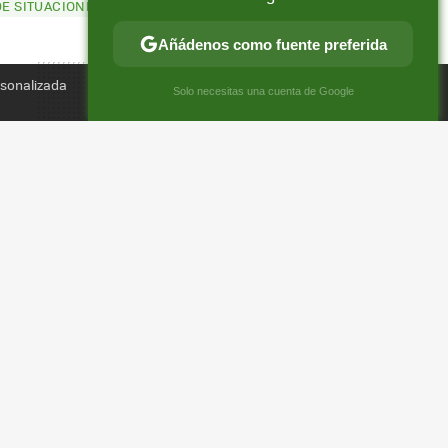
DE SITUACIONES
Compartir
FACEBOOK
X
E-
Añádenos como fuente preferida
MAIL
rsonalizada
×
Solo necesitas una cuenta de Google