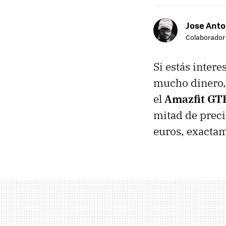
Jose Ant
Colaborador
Si estás inter
mucho dinero,
el
Amazfit GT
mitad de prec
euros, exacta