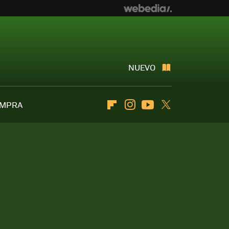
NUEVO
OMPRA
Flipboard
Instagram
Youtube
Twitter