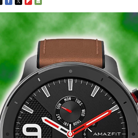
FACEBOOK
TWITTER
FLIPBOARD
E-
MAIL