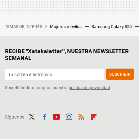
TEMAS DE INTERÉS
Mejores móviles
Samsung Galaxy S25
RECIBE "Xatakaletter", NUESTRA NEWSLETTER
SEMANAL
SUSCRIBIR
Suscribiéndote aceptas nuestra
política de privacidad
Síguenos
Twit
Fac
You
Inst
RSS
Flip
ter
ebo
tub
agr
boa