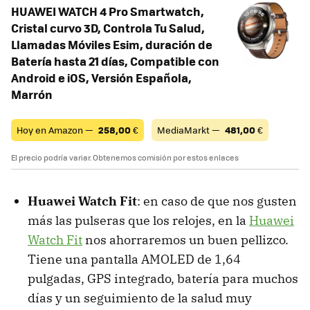
HUAWEI WATCH 4 Pro Smartwatch,
Cristal curvo 3D, Controla Tu Salud,
Llamadas Móviles Esim, duración de
Batería hasta 21 días, Compatible con
Android e iOS, Versión Española,
Marrón
Hoy en Amazon —
258,00
€
MediaMarkt —
481,00
€
El precio podría variar. Obtenemos comisión por estos enlaces
Huawei Watch Fit
: en caso de que nos gusten
más las pulseras que los relojes, en la
Huawei
Watch Fit
nos ahorraremos un buen pellizco.
Tiene una pantalla AMOLED de 1,64
pulgadas, GPS integrado, batería para muchos
días y un seguimiento de la salud muy