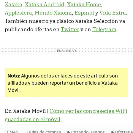
Xataka
,
Xataka Android
,
Xataka Home
,
Applesfera
,
Mundo Xiaomi
,
Espinof
y
Vida Extra
.
También nuestro ya clásico Xataka Selección va
publicando ofertas en
Twitter
y en
Telegram
.
Nota
: Algunos de los enlaces de este artículo son
afiliados y pueden reportar un beneficio a Xataka
Móvil.
En Xataka Móvil |
Cómo ver las contraseñas WiFi
guardadas en el móvil
TEMAS
Guías de compra
Cazando Gangas
Ofertas 