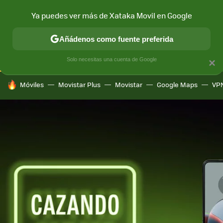
Ya puedes ver más de Xataka Movil en Google
CONECTIVIDAD
MÓVIL Y SOCIEDAD
APLICACIONES
COM
Añádenos como fuente preferida
Solo necesitas una cuenta de Google
×
HOY SE HABLA DE
Móviles
Movistar Plus
Movistar
Google Maps
VP