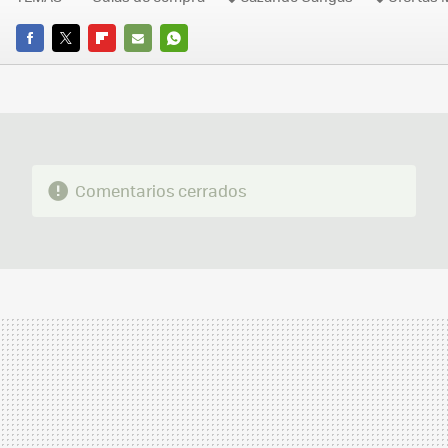
FACEBOOK
TWITTER
FLIPBOARD
E-
WHATSAPP
MAIL
Comentarios cerrados